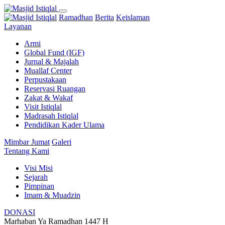
Ramadhan
Berita
Keislaman
Layanan
Armi
Global Fund (IGF)
Jurnal & Majalah
Muallaf Center
Perpustakaan
Reservasi Ruangan
Zakat & Wakaf
Visit Istiqlal
Madrasah Istiqlal
Pendidikan Kader Ulama
Mimbar Jumat
Galeri
Tentang Kami
Visi Misi
Sejarah
Pimpinan
Imam & Muadzin
DONASI
Marhaban Ya Ramadhan 1447 H