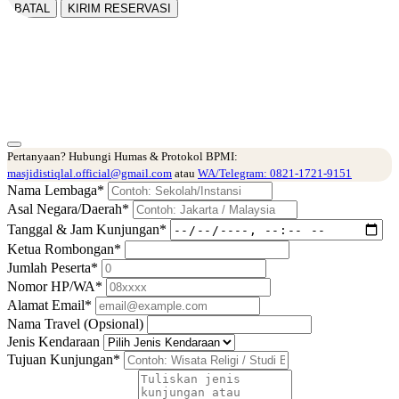
BATAL
KIRIM RESERVASI
Pendaftaran Berkunjung
Masjid Istiqlal Jakarta
Pertanyaan? Hubungi Humas & Protokol BPMI:
masjidistiqlal.official@gmail.com
atau
WA/Telegram: 0821-1721-9151
Nama Lembaga*
Asal Negara/Daerah*
Tanggal & Jam Kunjungan*
Ketua Rombongan*
Jumlah Peserta*
Nomor HP/WA*
Alamat Email*
Nama Travel (Opsional)
Jenis Kendaraan
Tujuan Kunjungan*