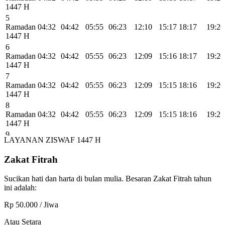
1447 H
5
Ramadan
04:32
04:42
05:55
06:23
12:10
15:17
18:17
19:26
1447 H
6
Ramadan
04:32
04:42
05:55
06:23
12:09
15:16
18:17
19:26
1447 H
7
Ramadan
04:32
04:42
05:55
06:23
12:09
15:15
18:16
19:26
1447 H
8
Ramadan
04:32
04:42
05:55
06:23
12:09
15:15
18:16
19:25
1447 H
9
LAYANAN ZISWAF 1447 H
Ramadan
04:33
04:43
05:55
06:23
12:09
15:14
18:16
19:25
1447 H
Zakat Fitrah
10
Ramadan
04:33
04:43
05:55
06:23
12:09
15:13
18:15
19:24
Sucikan hati dan harta di bulan mulia. Besaran Zakat Fitrah tahun
1447 H
ini adalah:
11
Ramadan
04:33
04:43
05:55
06:22
12:09
15:12
18:15
19:24
Rp
50.000
/ Jiwa
1447 H
12
Atau Setara