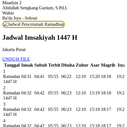
Muadzin 2
Abdullah Sengkang Gurium, S.Pd.I.
Waktu
Ba'da Isya - Selesai
Jadwal Imsakiyah 1447 H
Jakarta Pusat
UNDUH FILE
Tanggal
Imsak
Subuh
Terbit
Dhuha
Zuhur
Asar
Magrib
Isya
1
Ramadan
04:31
04:41
05:55
06:22
12:10
15:20
18:18
19:28
1447 H
2
Ramadan
04:32
04:42
05:55
06:23
12:10
15:19
18:18
19:28
1447 H
3
Ramadan
04:32
04:42
05:55
06:23
12:10
15:19
18:17
19:27
1447 H
4
Ramadan
04:32
04:42
05:55
06:23
12:10
15:18
18:17
19:27